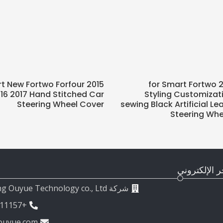
t New Fortwo Forfour 2015
for Smart Fortwo 2
16 2017 Hand Stitched Car
Styling Customizat
Steering Wheel Cover
sewing Black Artificial Le
Steering Whe
ر الإلكتروني
شركة Chongqing Ouyue Technology co., Ltd.
+8615223111157
ouyue.com