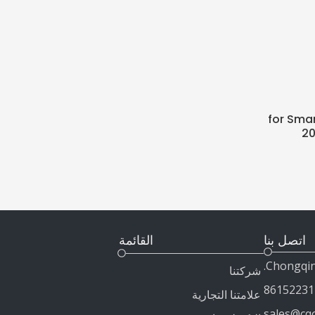
for Smar
20
اتصل بنا
القائمة
شركتنا
علامتنا التجارية
sales@cq