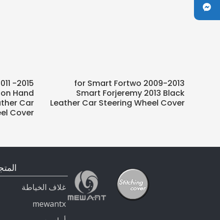
011 -2015
for Smart Fortwo 2009-2013
ion Hand
Smart Forjeremy 2013 Black
ather Car
Leather Car Steering Wheel Cover
el Cover
المتج
غلاف الخياطة
mewantx