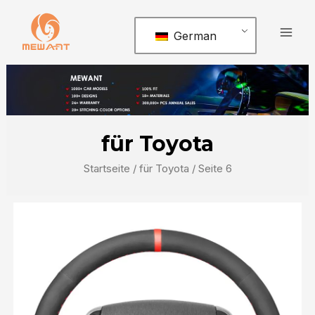
Zum
Hau
Inhalt
German
springen
für Toyota
Startseite
/
für Toyota
/ Seite 6
Seite
Seite
Seite
Seite