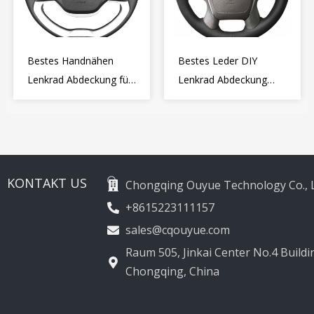
Bestes Handnähen
Bestes Leder DIY
Lenkrad Abdeckung für
Lenkrad Abdeckung
Kia Picanto 2 2011-
Wrap für Toyota Land
2017
Cruiser Prado Crown
2012-2020
KONTAKT US
Chongqing Ouyue Technology Co., L
+8615223111157
sales@cqouyue.com
Raum 505, Jinkai Center No.4 Buildin
Chongqing, China