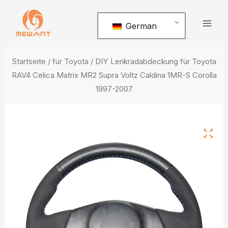
Zum
Hau
Inhalt
German
springen
Startseite
/
für Toyota
/ DIY Lenkradabdeckung für Toyota
RAV4 Celica Matrix MR2 Supra Voltz Caldina 1MR-S Corolla
1997-2007