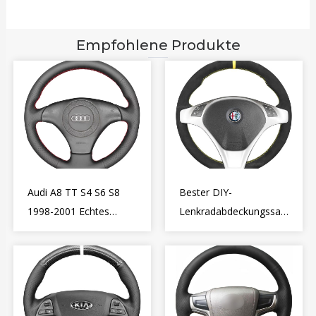
Empfohlene Produkte
Audi A8 TT S4 S6 S8
Bester DIY-
1998-2001 Echtes
Lenkradabdeckungssatz
Leder
für Alfa Romeo
Lenkradabdeckung
Giulietta MiTo 2009-
Wrap
2015