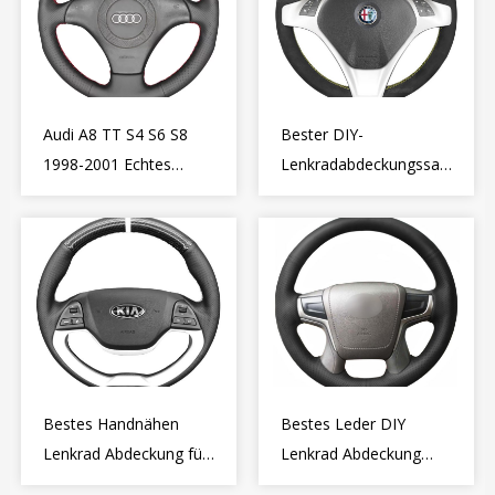
Audi A8 TT S4 S6 S8
Bester DIY-
1998-2001 Echtes
Lenkradabdeckungssatz
Leder
für Alfa Romeo
Lenkradabdeckung
Giulietta MiTo 2009-
Wrap
2015
Bestes Handnähen
Bestes Leder DIY
Lenkrad Abdeckung für
Lenkrad Abdeckung
Kia Picanto 2 2011-
Wrap für Toyota Land