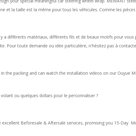
n your special meaningful car steering wheel wrap. MEWANT steering 
ne et la taille est la même pour tous les véhicules. Comme les pièces 
y a différents matériaux, différents fils et de beaux motifs pour vou
ite. Pour toute demande ou idée particulière, n'hésitez pas à contact
ions in the packing and can watch the installation videos on our Ouy
olant ou quelques dollars pour le personnaliser ?
e excellent Beforesale & Aftersale services, promising you 15-Day