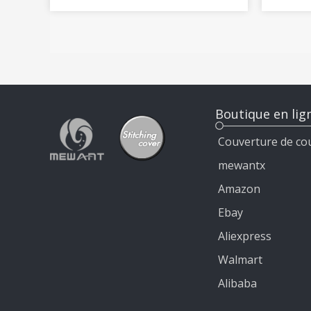
véritable Diy Wrap
MiTo 
Boutique en lig
Couverture de co
mewantx
Amazon
Ebay
Aliexpress
Walmart
Alibaba