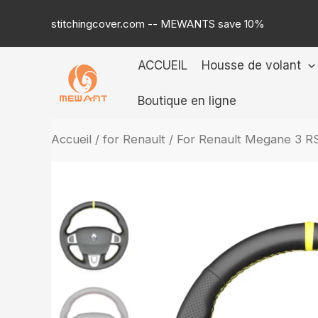
Skip
stitchingcover.com -- MEWANTS save 10%
to
content
ACCUEIL
Housse de volant
Boutique en ligne
Accueil
/
for Renault
/ For Renault Megane 3 R