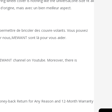
wheel cover is nothing like the universal,one-size fit all
d'origine, mais avec un bien meilleur aspect.
s permettre de bricoler des couvre-volants. Vous pouvez
er
nous,
MEWANT
sont là pour vous aider.
ue MEWANT channel on Youtube. Moreover, there is
 Money-back Return for Any Reason and 12-Month Warranty