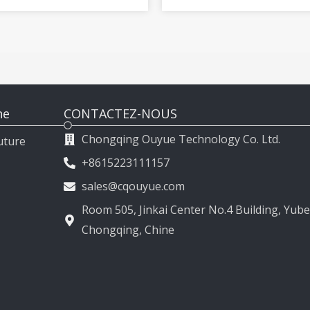
2009-2015
2017
ne
CONTACTEZ-NOUS
Chongqing Ouyue Technology Co. Ltd.
uture
+8615223111157
sales@cqouyue.com
Room 505, Jinkai Center No.4 Building, Yubei
Chongqing, Chine