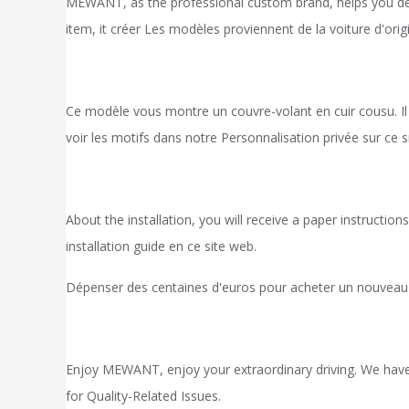
MEWANT, as the professional custom brand, helps you desig
item, it
créer
Les modèles proviennent de la voiture d'origi
Ce modèle vous montre un couvre-volant en cuir cousu. Il 
voir les motifs dans notre
Personnalisation privée
sur ce s
About the installation, you will receive a paper instruct
installation
guide en
ce site web.
Dépenser des centaines d'euros pour acheter un nouveau v
Enjoy MEWANT, enjoy your extraordinary driving. We hav
for Quality-Related Issues.