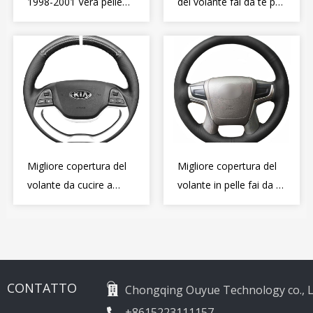
1998-2001 Vera pelle
del volante fai da te per
Diy copertura del
Alfa Romeo Giulietta
volante Wrap
MiTo 2009-2015
Migliore copertura del
Migliore copertura del
volante da cucire a
volante in pelle fai da te
mano per Kia Picanto 2
Wrap per Toyota Land
2011-2017
Cruiser Prado Crown
2012-2020
CONTATTO
Chongqing Ouyue Technology co., L
+8615223111157