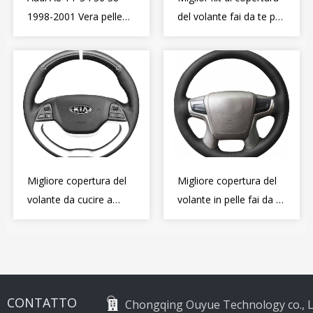
1998-2001 Vera pelle
del volante fai da te per
Diy copertura del
Alfa Romeo Giulietta
volante Wrap
MiTo 2009-2015
Migliore copertura del
Migliore copertura del
volante da cucire a
volante in pelle fai da te
mano per Kia Picanto 2
Wrap per Toyota Land
2011-2017
Cruiser Prado Crown
2012-2020
CONTATTO
Chongqing Ouyue Technology co., L