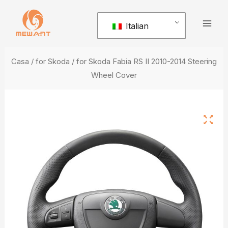
Vai
Men
al
Italian
prin
contenuto
Casa
/
for Skoda
/ for Skoda Fabia RS II 2010-2014 Steering
Wheel Cover