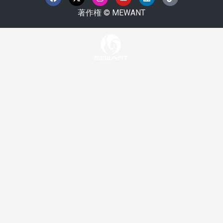
イ
ク
ス
u
ク
ク
ス
ス
タ
t
ト
ト
著作権 © MEWANT
ブ
・
グ
u
イ
ク
ッ
ツ
ラ
b
ン
ク
イ
ム
e
ッ
タ
ー