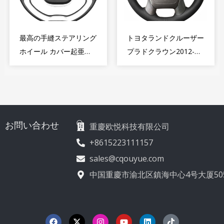
最高の手縫ステアリング
トヨタランドクルーザー
ホイール カバー起亜
プラドクラウン2012-
Picanto 2 2011年-2017
2020用ベストレザーDIY
年用
ステアリングホイールカ
バーラップ
お問い合わせ
重慶欧悦科技有限公司
+8615223111157
sales@cqouyue.com
中国重慶市渝北区鎮海中心4号大厦50
フ
エ
イ
Y
リ
テ
ェ
ッ
ン
o
ン
ィ