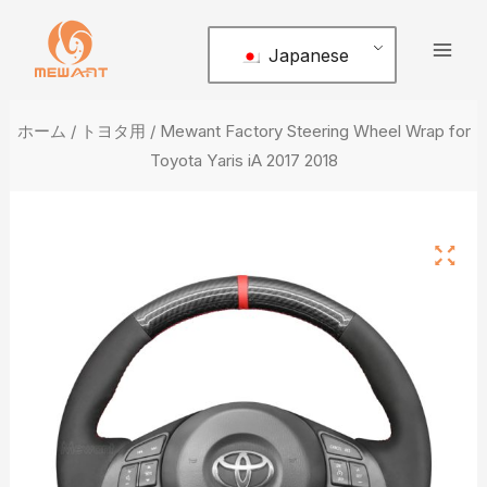
コ
メ
ン
Japanese
イ
テ
ン
ン
ツ
ホーム
/
トヨタ用
/ Mewant Factory Steering Wheel Wrap for
メ
へ
Toyota Yaris iA 2017 2018
ス
ニ
キ
ュ
ッ
プ
ー